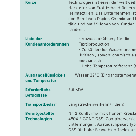
Kürze
Technologies ist einer der weltwei
Hersteller von Frottierhandtüchern
Heimtextilien. Das Unternehmen ist
den Bereichen Papier, Chemie und 
tätig und hat Millionen von Kunden 
Ländern.
Liste der
- Abwasserkühlung für die
Kundenanforderungen
Textilproduktion
- Zu kühlendes Wasser beson
"kritisch", sowohl chemisch al
mechanisch
- Hohe Temperaturdifferenz (
Ausgangsflüssigkeit
Wasser 32°C (Eingangstemperat
und Temperatur
Erforderliche
8,5 MW
Befugnisse
Transportbedarf
Langstreckenverkehr (Indien)
Bereitgestellte
Nr. 2 Kühltürme mit offenem Kreisl
Technologien
4804 E CONT GSS: Containerversio
Entfernungen, Austauschpaket Typ 
GSS für hohe Schwebstoffbelastu