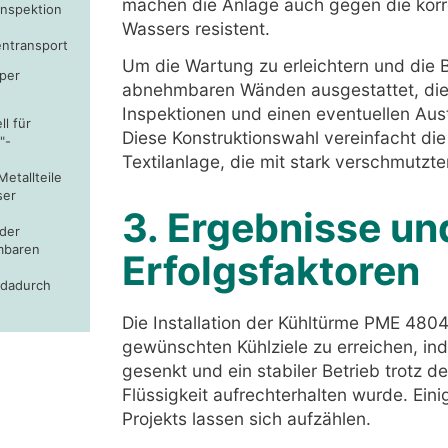
machen die Anlage auch gegen die kor
Inspektion
Wassers resistent.
entransport
Um die Wartung zu erleichtern und die B
rper
abnehmbaren Wänden ausgestattet, die 
Inspektionen und einen eventuellen Au
l für
Diese Konstruktionswahl vereinfacht die 
"-
Textilanlage, die mit stark verschmutzte
etallteile
ser
3. Ergebnisse un
der
mbaren
Erfolgsfaktoren
 dadurch
Die Installation der Kühltürme PME 48
gewünschten Kühlziele zu erreichen, i
gesenkt und ein stabiler Betrieb trotz 
Flüssigkeit aufrechterhalten wurde. Eini
Projekts lassen sich aufzählen.