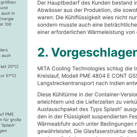
Der Hauptbedarf des Kunden bestand in 
t größten
 und
Abwässer aus der Produktion, die sowoh
 auch in
waren: Die Kühlflüssigkeit wies nicht n
Energie
sondern musste auch eine beträchtlich
in 100
einer erforderlichen Wärmeleistung von
2. Vorgeschlage
ders
s auch
fast 20°C)
MITA Cooling Technologies schlug die I
Kreislauf, Modell PME 4804 E CONT GSS, 
ur 51°C)
Langstreckentransport nach Indien entw
Diese Kühltürme in der Container-Versi
erleichtern und die Lieferzeiten zu ver
Austauschpaket des Typs Splash“ ausges
auf PME
den in der Flüssigkeit suspendierten Fes
n für große
Wärmeabfuhr auch unter Bedingungen mi
'Splash'
gewährleistet. Die Glasfaserstruktur d
ngen