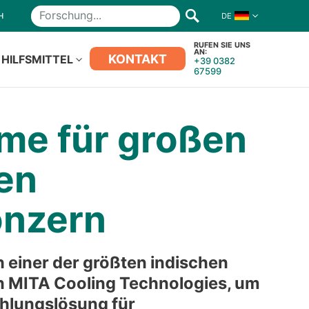
H
DE
Forschung
RUFEN SIE UNS
AN:
KONTAKT
HILFSMITTEL
+39 0382
67599
me für großen
en
onzern
 einer der größten indischen
n MITA Cooling Technologies, um
ühlungslösung für