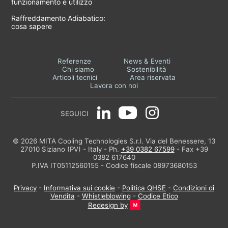
funzionamento e utilizzo
Raffreddamento Adiabatico:
cosa sapere
Referenze
News & Eventi
Chi siamo
Sostenibilità
Articoli tecnici
Area riservata
Lavora con noi
SEGUICI
© 2026 MITA Cooling Technologies S.r.l. Via del Benessere, 13
27010 Siziano (PV) - Italy - Ph.
+39 0382 67599
- Fax +39
0382 617640
P.IVA IT05112560155 - Codice fiscale 08973680153
Privacy
-
Informativa sui cookie
-
Politica QHSE
-
Condizioni di
Vendita
-
Whistleblowing
-
Codice Etico
Redesign by