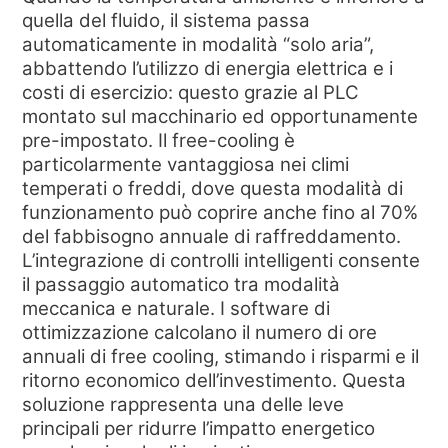
NEWS & EVENTI
quella del fluido, il sistema passa
CHI SIAMO
automaticamente in modalità “solo aria”,
abbattendo l’utilizzo di energia elettrica e i
SOSTENIBILITÀ
costi di esercizio: questo grazie al PLC
ARTICOLI TECNICI
montato sul macchinario ed opportunamente
pre-impostato. Il free-cooling è
AREA RISERVATA
particolarmente vantaggiosa nei climi
temperati o freddi, dove questa modalità di
IT
EN
FR
DE
PL
funzionamento può coprire anche fino al 70%
del fabbisogno annuale di raffreddamento.
L’integrazione di controlli intelligenti consente
il passaggio automatico tra modalità
meccanica e naturale. I software di
ottimizzazione calcolano il numero di ore
annuali di free cooling, stimando i risparmi e il
ritorno economico dell’investimento. Questa
soluzione rappresenta una delle leve
principali per ridurre l’impatto energetico