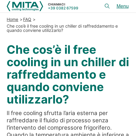
CHIAMACI:
+39 0382 67599
Toggl
menu
Home
FAQ
PRODOTTI
Che cos’è il free cooling in un chiller di raffreddamento e
quando conviene utilizzarlo?
APPLICAZIONI
Che cos’è il free
SERVIZI E CONSULENZA
cooling in un chiller di
SERVICE
raffreddamento e
RISORSE
quando conviene
CONTATTI
utilizzarlo?
+39 0382 67599
CHIAMACI:
Il free cooling sfrutta l’aria esterna per
raffreddare il fluido di processo senza
REFERENZE
l’intervento del compressore frigorifero.
Quando la temperatura ambiente è inferiore a