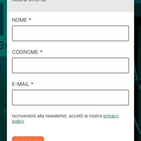
CAMPI
NOME
*
DI
SERVIZIO
#5
COGNOME
*
E-MAIL
*
Iscrivendoti alla newsletter, accetti la nostra
privacy
policy