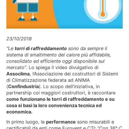
NEWS & EVENTI
CHI SIAMO
SOSTENIBILITÀ
ARTICOLI TECNICI
23/10/2018
AREA RISERVATA
“Le
torri di raffreddamento
sono
da sempre il
sistema di smaltimento
del calore più
affidabile,
IT
EN
FR
DE
PL
consolidato ed efficiente oggi disponibile sul
mercato”
. Lo spiega il video divulgativo di
Assoclima
, l’Associazione dei costruttori di Sistemi
di Climatizzazione federata ad ANIMA
(
Confindustria
). Lo scopo dell’iniziativa, in
partnership coi maggiori costruttori, è raccontare
come funzionano le torri di raffreddamento e su
cosa si basi la loro convenienza tecnica ed
economica.
In primo luogo, le
performance
sono misurabili e
certificabili da enti come Eurovent e CTI:
“Con 38° C