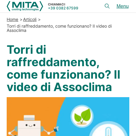
CHIAMACI:
+39 0382 67599
Toggl
menu
Home
Articoli
PRODOTTI
Torri di raffreddamento, come funzionano? Il video di
Assoclima
APPLICAZIONI
Torri di
SERVIZI E CONSULENZA
raffreddamento,
SERVICE
come funzionano? Il
RISORSE
video di Assoclima
CONTATTI
+39 0382 67599
CHIAMACI:
REFERENZE