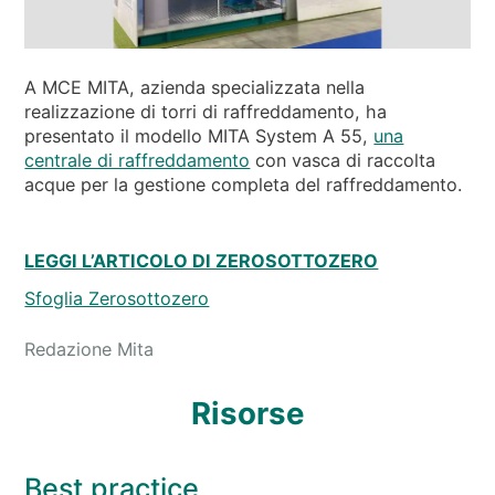
NEWS & EVENTI
CHI SIAMO
SOSTENIBILITÀ
A MCE MITA, azienda specializzata nella
realizzazione di torri di raffreddamento, ha
ARTICOLI TECNICI
presentato il modello MITA System A 55,
una
centrale di raffreddamento
con vasca di raccolta
AREA RISERVATA
acque per la gestione completa del raffreddamento.
IT
EN
FR
DE
PL
LEGGI L’ARTICOLO DI ZEROSOTTOZERO
Sfoglia Zerosottozero
Redazione Mita
Risorse
Best practice