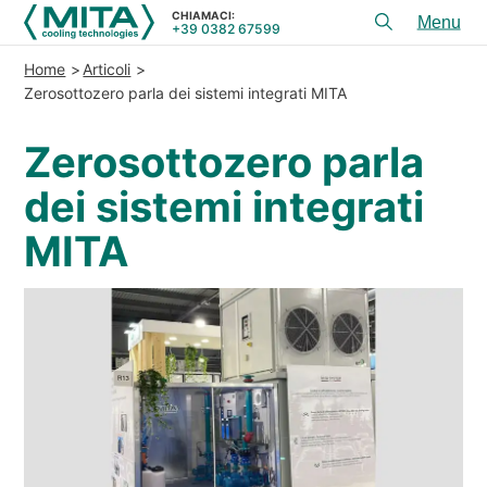
CHIAMACI:
+39 0382 67599
Toggl
menu
Home
Articoli
PRODOTTI
Zerosottozero parla dei sistemi integrati MITA
APPLICAZIONI
Zerosottozero parla
SERVIZI E CONSULENZA
dei sistemi integrati
SERVICE
MITA
RISORSE
CONTATTI
+39 0382 67599
CHIAMACI:
REFERENZE