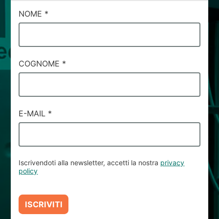
CAMPI
NOME
*
DI
SERVIZIO
#36
COGNOME
*
E-MAIL
*
Iscrivendoti alla newsletter, accetti la nostra
privacy
policy
ISCRIVITI