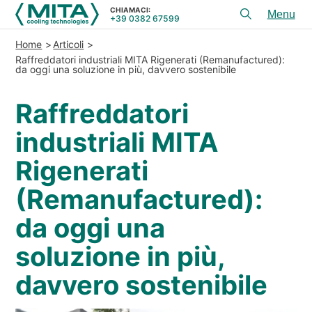
CHIAMACI:
+39 0382 67599
Toggl
menu
Home
Articoli
PRODOTTI
Raffreddatori industriali MITA Rigenerati (Remanufactured):
da oggi una soluzione in più, davvero sostenibile
APPLICAZIONI
Raffreddatori
SERVIZI E CONSULENZA
industriali MITA
SERVICE
Rigenerati
RISORSE
(Remanufactured):
CONTATTI
da oggi una
+39 0382 67599
CHIAMACI:
soluzione in più,
davvero sostenibile
REFERENZE