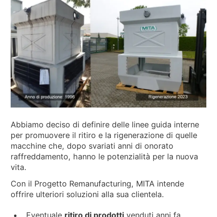
NEWS & EVENTI
CHI SIAMO
SOSTENIBILITÀ
ARTICOLI TECNICI
AREA RISERVATA
IT
EN
FR
DE
PL
Abbiamo deciso di definire delle linee guida interne
per promuovere il ritiro e la rigenerazione di quelle
macchine che, dopo svariati anni di onorato
raffreddamento, hanno le potenzialità per la nuova
vita.
Con il Progetto Remanufacturing, MITA intende
offrire ulteriori soluzioni alla sua clientela.
Eventuale
ritiro di prodotti
venduti anni fa,