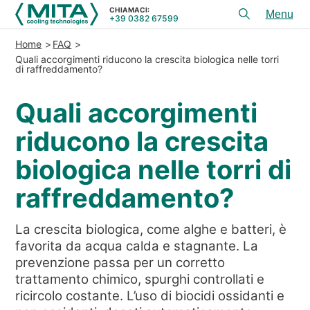
CHIAMACI:
+39 0382 67599
Toggl
menu
Home
FAQ
PRODOTTI
Quali accorgimenti riducono la crescita biologica nelle torri
di raffreddamento?
APPLICAZIONI
Quali accorgimenti
SERVIZI E CONSULENZA
riducono la crescita
SERVICE
biologica nelle torri di
RISORSE
raffreddamento?
CONTATTI
La crescita biologica, come alghe e batteri, è
+39 0382 67599
CHIAMACI:
favorita da acqua calda e stagnante. La
prevenzione passa per un corretto
trattamento chimico, spurghi controllati e
REFERENZE
ricircolo costante. L’uso di biocidi ossidanti e