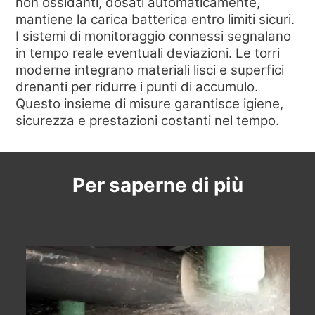
non ossidanti, dosati automaticamente,
NEWS & EVENTI
mantiene la carica batterica entro limiti sicuri.
CHI SIAMO
I sistemi di monitoraggio connessi segnalano
in tempo reale eventuali deviazioni. Le torri
SOSTENIBILITÀ
moderne integrano materiali lisci e superfici
ARTICOLI TECNICI
drenanti per ridurre i punti di accumulo.
Questo insieme di misure garantisce igiene,
AREA RISERVATA
sicurezza e prestazioni costanti nel tempo.
IT
EN
FR
DE
PL
Per saperne di più