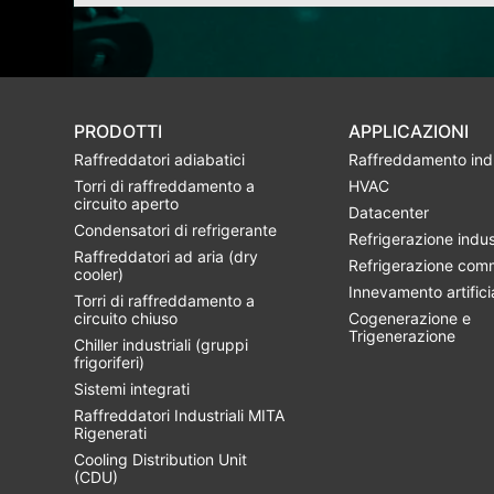
PRODOTTI
APPLICAZIONI
Raffreddatori adiabatici
Raffreddamento indu
Torri di raffreddamento a
HVAC
circuito aperto
Datacenter
Condensatori di refrigerante
Refrigerazione indus
Raffreddatori ad aria (dry
Refrigerazione com
cooler)
Innevamento artifici
Torri di raffreddamento a
circuito chiuso
Cogenerazione e
Trigenerazione
Chiller industriali (gruppi
frigoriferi)
Sistemi integrati
Raffreddatori Industriali MITA
Rigenerati
Cooling Distribution Unit
(CDU)