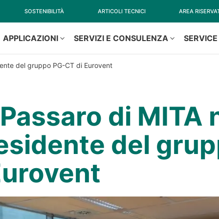
SOSTENIBILITÀ
ARTICOLI TECNICI
AREA RISERVA
APPLICAZIONI
SERVIZI E CONSULENZA
SERVICE
dente del gruppo PG-CT di Eurovent
 Passaro di MITA
esidente del gru
Eurovent