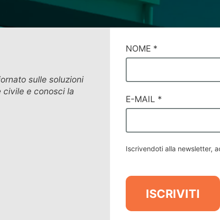
CAMPI
NOME
*
DI
SERVIZIO
#82
iornato sulle soluzioni
 civile e conosci la
E-MAIL
*
Iscrivendoti alla newsletter, a
ISCRIVITI