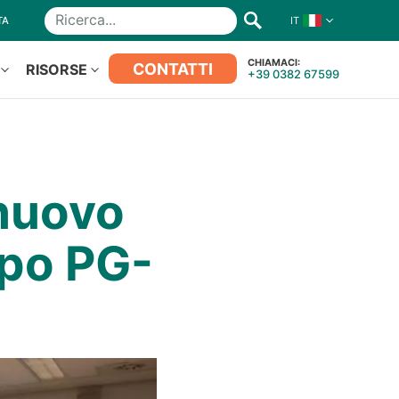
TA
IT
Ricerca
CHIAMACI:
CONTATTI
RISORSE
+39 0382 67599
 nuovo
ppo PG-