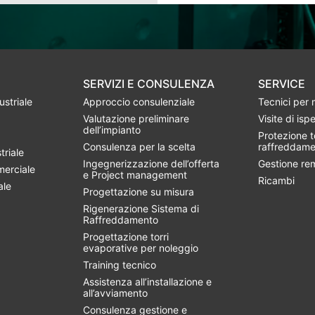
SERVIZI E CONSULENZA
SERVICE
striale
Approccio consulenziale
Tecnici per
Valutazione preliminare
Visite di isp
dell’impianto
Protezione to
Consulenza per la scelta
raffreddame
triale
Ingegnerizzazione dell’offerta
Gestione re
merciale
e Project management
Ricambi
ale
Progettazione su misura
Rigenerazione Sistema di
Raffreddamento
Progettazione torri
evaporative per noleggio
Training tecnico
Assistenza all’installazione e
all’avviamento
Consulenza gestione e