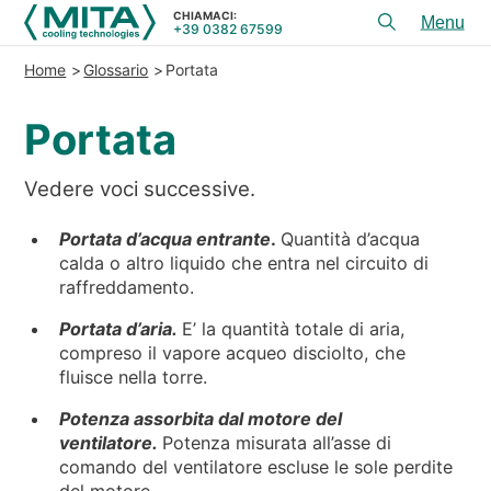
CHIAMACI:
+39 0382 67599
Toggl
menu
Home
Glossario
Portata
PRODOTTI
Portata
APPLICAZIONI
SERVIZI E CONSULENZA
Vedere voci successive.
SERVICE
Portata d’acqua entrante
.
Quantità d’acqua
RISORSE
calda o altro liquido che entra nel circuito di
raffreddamento.
CONTATTI
Portata d’aria.
E’ la quantità totale di aria,
compreso il vapore acqueo disciolto, che
+39 0382 67599
CHIAMACI:
fluisce nella torre.
Potenza assorbita dal motore del
ventilatore.
Potenza misurata all’asse di
REFERENZE
comando del ventilatore escluse le sole perdite