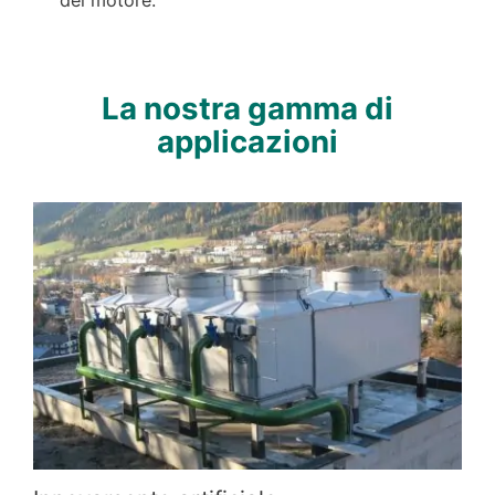
del motore.
NEWS & EVENTI
CHI SIAMO
SOSTENIBILITÀ
La nostra gamma di
ARTICOLI TECNICI
applicazioni
AREA RISERVATA
IT
EN
FR
DE
PL