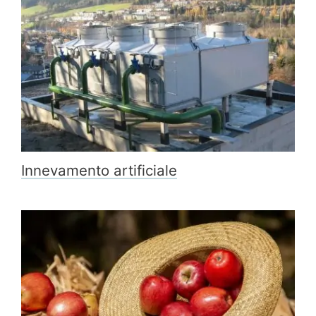
NEWS & EVENTI
CHI SIAMO
SOSTENIBILITÀ
ARTICOLI TECNICI
AREA RISERVATA
IT
EN
FR
DE
PL
Innevamento artificiale