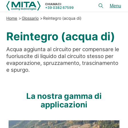
CHIAMACI:
+39 0382 67599
Toggl
menu
Home
Glossario
Reintegro (acqua di)
PRODOTTI
Reintegro (acqua di)
APPLICAZIONI
SERVIZI E CONSULENZA
Acqua aggiunta al circuito per compensare le
fuoriuscite di liquido dal circuito stesso per
SERVICE
evaporazione, spruzzamento, trascinamento
RISORSE
e spurgo.
CONTATTI
La nostra gamma di
+39 0382 67599
CHIAMACI:
applicazioni
REFERENZE