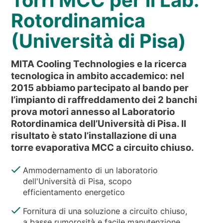
Torri MCC per il Lab.
NEWS & EVENTI
Rotordinamica
CHI SIAMO
(Università di Pisa)
SOSTENIBILITÀ
ARTICOLI TECNICI
MITA Cooling Technologies e la ricerca
AREA RISERVATA
tecnologica in ambito accademico: nel
2015 abbiamo partecipato al bando per
l’impianto di raffreddamento dei 2 banchi
IT
EN
FR
DE
PL
prova motori annesso al Laboratorio
Rotordinamica dell’Università di Pisa. Il
risultato è stato l’installazione di una
torre evaporativa MCC a circuito chiuso.
Ammodernamento di un laboratorio
dell'Università di Pisa, scopo
efficientamento energetico
Fornitura di una soluzione a circuito chiuso,
a basse rumorosità e facile manutenzione