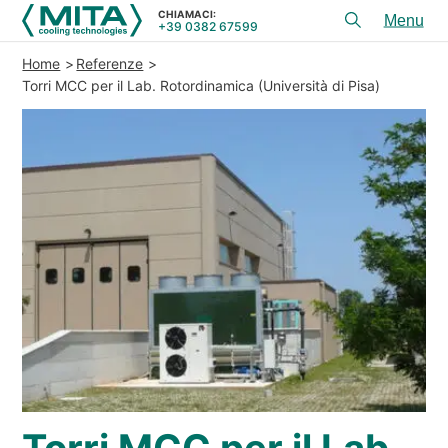
CHIAMACI:
+39 0382 67599
Toggl
menu
Home
Referenze
PRODOTTI
Torri MCC per il Lab. Rotordinamica (Università di Pisa)
APPLICAZIONI
SERVIZI E CONSULENZA
SERVICE
RISORSE
CONTATTI
+39 0382 67599
CHIAMACI:
REFERENZE